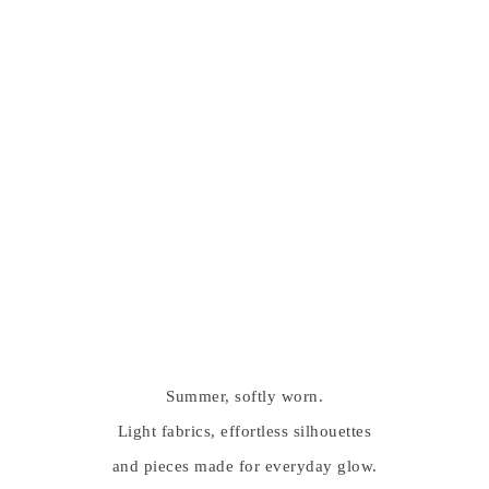
Summer, softly worn.
Light fabrics, effortless silhouettes
and pieces made for everyday glow.