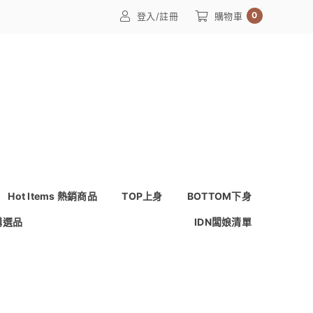
0
登入/註冊
購物車
Hot Items 熱銷商品
TOP上身
BOTTOM下身
購選品
IDN闆娘清單