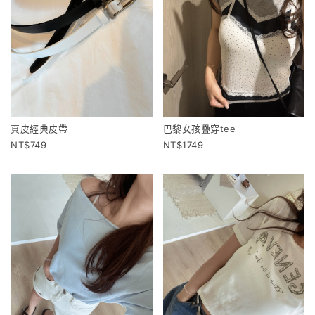
真皮經典皮帶
巴黎女孩疊穿tee
749
1749