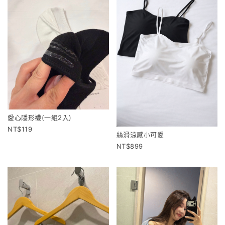
愛心隱形襪(一組2入)
119
絲滑涼感小可愛
899