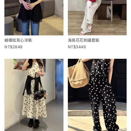
蝴蝶結背心洋裝
海島花花刺繡套裝
2849
3449