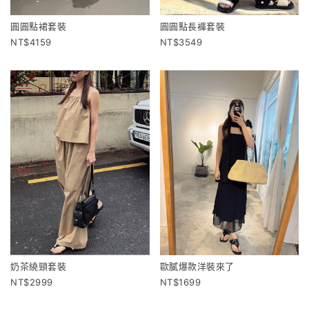
圓圓點裙套裝
圓圓點長褲套裝
4159
3549
奶茶繞頸套裝
歐膩爆款洋裝來了
2999
1699