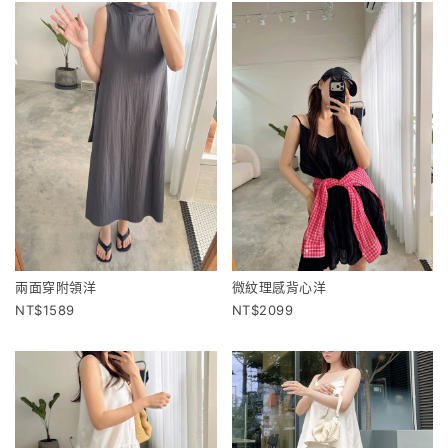
兩面穿附領洋
微紋理感背心洋
1589
2099