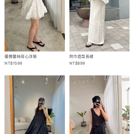
優雅蕾絲背心洋裝
附巾造型長裙
1599
899