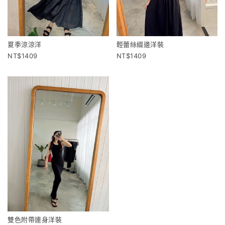
夏季涼涼洋
輕蕾絲綴邊洋裝
1409
1409
雙色附帶連身洋裝