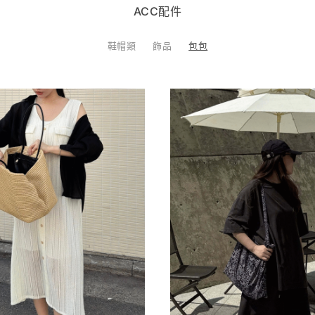
ACC配件
鞋帽類
飾品
包包