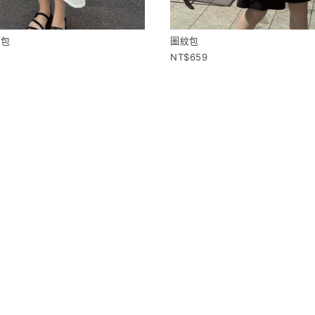
草包
圖紋包
659