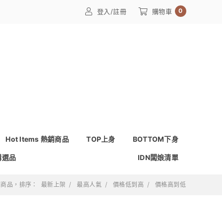
0
登入/註冊
購物車
Hot Items 熱銷商品
TOP上身
BOTTOM下身
購選品
IDN闆娘清單
 個商品，排序：
最新上架
最高人氣
價格低到高
價格高到低