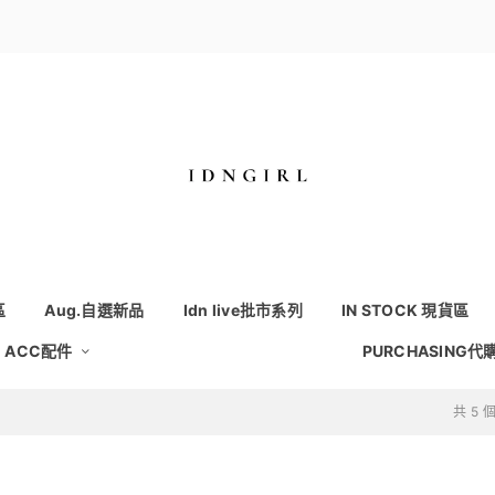
區
Aug.自選新品
Idn live批市系列
IN STOCK 現貨區
ACC配件
PURCHASING代
共 5