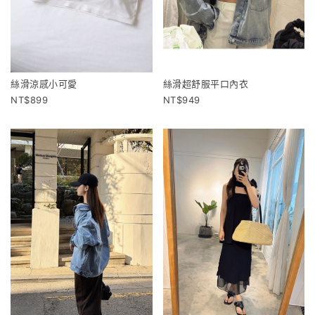
絲滑涼感小可愛
絲滑超舒服平口內衣
899
949