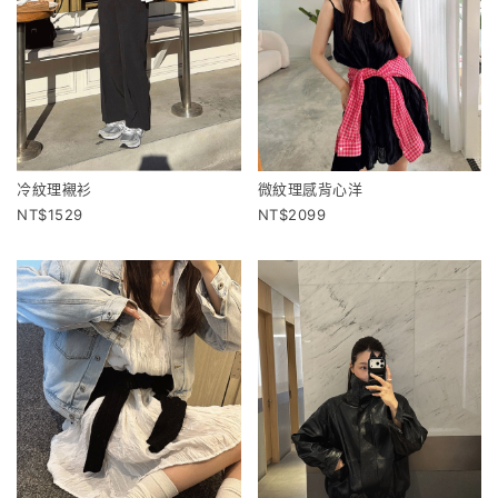
冷紋理襯衫
微紋理感背心洋
1529
2099