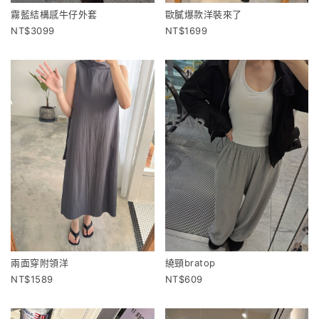
霧藍結構感牛仔外套
歐膩爆款洋裝來了
3099
1699
兩面穿附領洋
繞頸bratop
1589
609