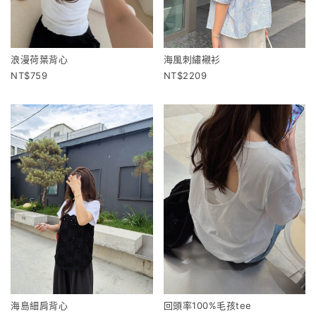
浪漫荷葉背心
海風刺繡襯衫
759
2209
海島細肩背心
回頭率100%毛孩tee