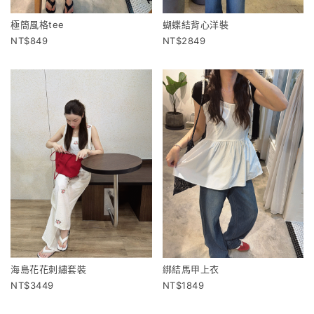
極簡風格tee
蝴蝶結背心洋裝
849
2849
海島花花刺繡套裝
綁結馬甲上衣
3449
1849