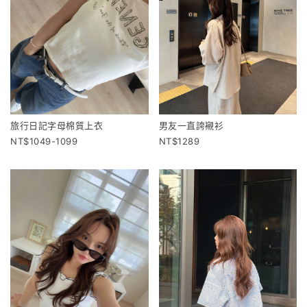
旅行日記字母棉質上衣
男友一直誇襯衫
1049-1099
1289