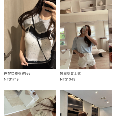
巴黎女孩疊穿tee
露肩棉質上衣
1749
1049