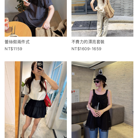
蕾絲假兩件式
不費力的漂亮套裝
1159
1609-1659