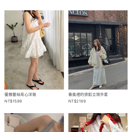
優雅蕾絲背心洋裝
春風裡的排釦立領外套
1599
2199