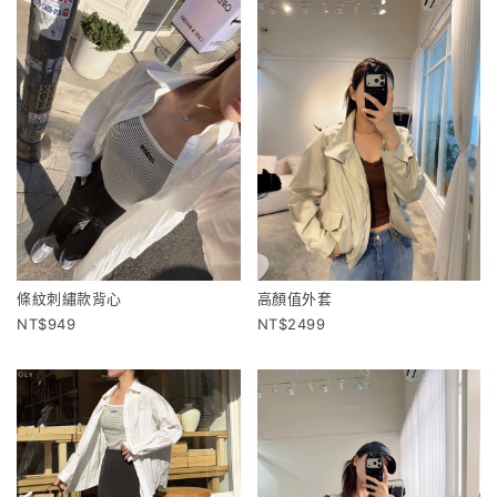
條紋刺繡款背心
高顏值外套
949
2499