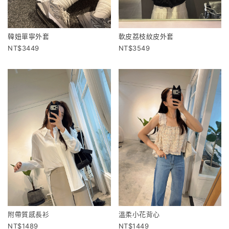
韓妞單寧外套
軟皮荔枝紋皮外套
3449
3549
附帶質感長衫
溫柔小花背心
1489
1449