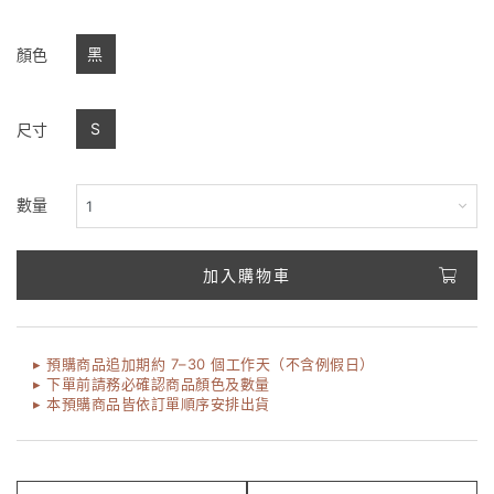
黑
顏色
S
尺寸
數量
加入購物車
▸ 預購商品追加期約 7–30 個工作天（不含例假日）
▸ 下單前請務必確認商品顏色及數量
▸ 本預購商品皆依訂單順序安排出貨