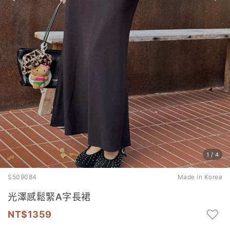
1
/
4
S509084
Made in Korea
光澤感鬆緊A字長裙
1359